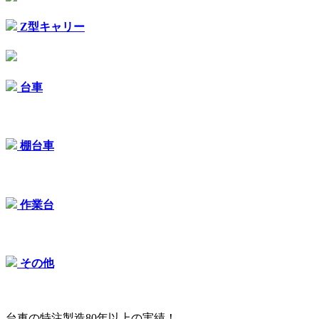
Z型キャリー
台車
棚台車
作業台
その他
台車の特注製造80年以上の実績！