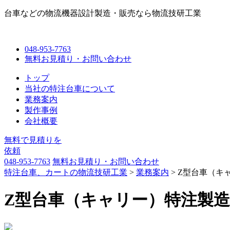
台車などの物流機器設計製造・販売なら物流技研工業
048-953-7763
無料お見積り・お問い合わせ
トップ
当社
の特注台車
について
業務案内
製作事例
会社概要
無料で見積りを
依頼
048-953-7763
無料お見積り・お問い合わせ
特注台車、カートの物流技研工業
>
業務案内
>
Z型台車（キ
Z型台車（キャリー）特注製造